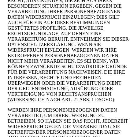
RECHT, AUS GRÜNDEN, DIE SICH AUS IHRER
BESONDEREN SITUATION ERGEBEN, GEGEN DIE
VERARBEITUNG IHRER PERSONENBEZOGENEN
DATEN WIDERSPRUCH EINZULEGEN; DIES GILT
AUCH FÜR EIN AUF DIESE BESTIMMUNGEN
GESTÜTZTES PROFILING. DIE JEWEILIGE
RECHTSGRUNDLAGE, AUF DENEN EINE
VERARBEITUNG BERUHT, ENTNEHMEN SIE DIESER
DATENSCHUTZERKLÄRUNG. WENN SIE
WIDERSPRUCH EINLEGEN, WERDEN WIR IHRE
BETROFFENEN PERSONENBEZOGENEN DATEN
NICHT MEHR VERARBEITEN, ES SEI DENN, WIR
KÖNNEN ZWINGENDE SCHUTZWÜRDIGE GRÜNDE
FÜR DIE VERARBEITUNG NACHWEISEN, DIE IHRE
INTERESSEN, RECHTE UND FREIHEITEN
ÜBERWIEGEN ODER DIE VERARBEITUNG DIENT
DER GELTENDMACHUNG, AUSÜBUNG ODER
VERTEIDIGUNG VON RECHTSANSPRÜCHEN
(WIDERSPRUCH NACH ART. 21 ABS. 1 DSGVO).
WERDEN IHRE PERSONENBEZOGENEN DATEN
VERARBEITET, UM DIREKTWERBUNG ZU
BETREIBEN, SO HABEN SIE DAS RECHT, JEDERZEIT
WIDERSPRUCH GEGEN DIE VERARBEITUNG SIE
BETREFFENDER PERSONENBEZOGENER DATEN